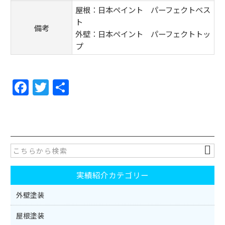
屋根：日本ペイント パーフェクトベス
ト
備考
外壁：日本ペイント パーフェクトトッ
プ
F
T
共
a
w
有
c
itt
e
er
b
o
実績紹介カテゴリー
o
k
外壁塗装
屋根塗装