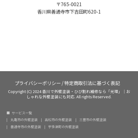
〒765-0021
香川県善通寺市下吉田町620-1
プライバシーポリシー
/
特定商取引法に基づく表記
Copyright (C) 2024 香川で外壁塗装・ひび割れ補修なら「光環」｜お
しゃれな外壁塗装にも対応. All rights Reserved.
サービス一覧
丸亀市の外壁塗装
高松市の外壁塗装
三豊市の外壁塗装
善通寺市の外壁塗装
宇多津町の外壁塗装